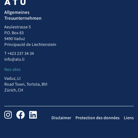
Allgemeines
Treuunternehmen
Aeulestrasse 5
P.O. Box 83
9490 Vaduz
Principauté de Liechtenstein
T
+423 237 34 34
info@atu.li
Nos sites
Vaduz, LI
Road Town, Tortola, BVI
Zürich, CH
Disclaimer
Protection des données
Liens