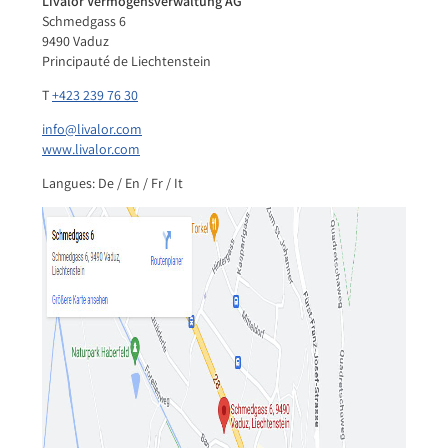
Livalor Vermögensverwaltung AG
Schmedgass 6
9490 Vaduz
Principauté de Liechtenstein
T
+423 239 76 30
info@livalor.com
www.livalor.com
Langues: De / En / Fr / It