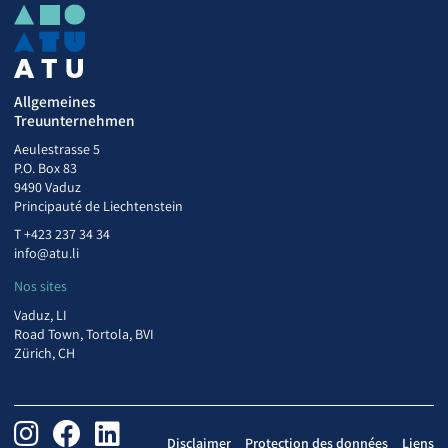
Allgemeines
Treuunternehmen
Aeulestrasse 5
P.O. Box 83
9490 Vaduz
Principauté de Liechtenstein
T
+423 237 34 34
info@atu.li
Nos sites
Vaduz, LI
Road Town, Tortola, BVI
Zürich, CH
Disclaimer
Protection des données
Liens